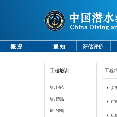
概 况
通 知
评估评价
工程
工程培训
培训动态
关
培训预告
C
证书管理
C