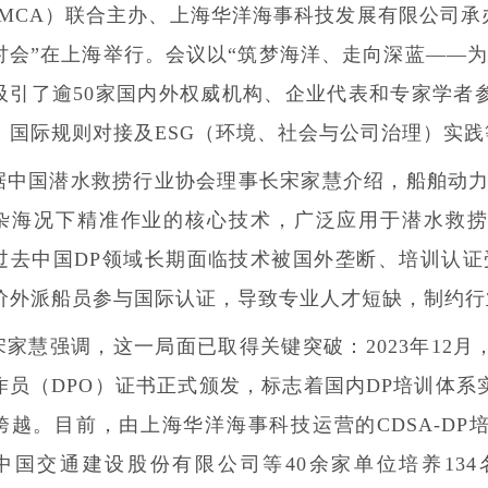
IMCA）联合主办、上海华洋海事科技发展有限公司承
讨会”在上海举行。会议以“筑梦海洋、走向深蓝——为
吸引了逾50家国内外权威机构、企业代表和专家学者
、国际规则对接及ESG（环境、社会与公司治理）实
据中国潜水救捞行业协会理事长宋家慧介绍，船舶动力
杂海况下精准作业的核心技术，广泛应用于潜水救
过去中国DP领域长期面临技术被国外垄断、培训认证
价外派船员参与国际认证，导致专业人才短缺，制约行
宋家慧强调，这一局面已取得关键突破：2023年12
作员（DPO）证书正式颁发，标志着国内DP培训体系
跨越。目前，由上海华洋海事科技运营的CDSA-DP
中国交通建设股份有限公司等40余家单位培养134名