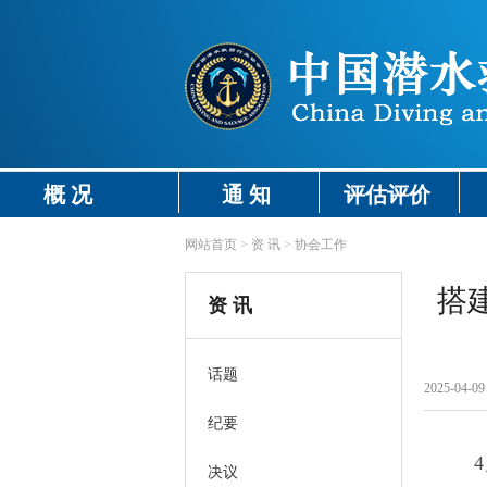
概 况
通 知
评估评价
网站首页
>
资 讯
>
协会工作
搭
资 讯
话题
2025-04-09 
纪要
决议