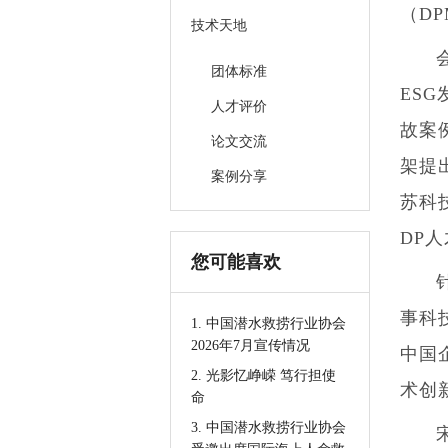
（D
技术天地
团体标准
ES
人才评价
故案
论文交流
架提
案例分享
苏
科
DP
您可能喜欢
事科
1. 中国潜水救捞行业协会
2026年7月宣传情况
中国
2. 光影忆峥嵘 笃行担使
术创
命
3. 中国潜水救捞行业协会