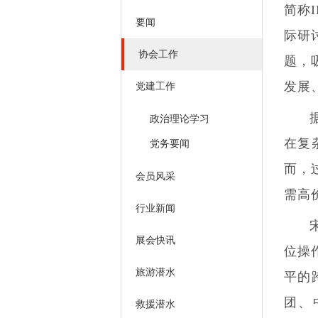
简称
要闻
际研
协会工作
题，
发展
党建工作
政治理论学习
在复
党务要闻
而，
会员风采
需高
行业新闻
展会快讯
位操
旅游潜水
平的
团、
救援潜水