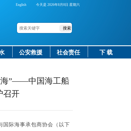
English
今天是
2026年8月8日 星期六
水
公安救援
社会责任
下 载
出海”——中国海工船
沪召开
）与国际海事承包商协会（以下