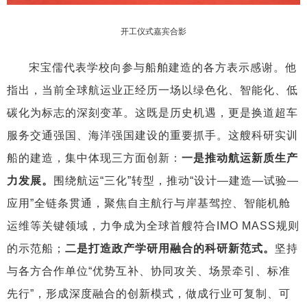
开工仪式嘉宾合影
宋宝儒代表学校向参与船舶建造的各方表示感谢。他
指出，当前全球航运业正经历一场以绿色化、智能化、低
碳化为标志的深刻变革。这既是历史机遇，更是换道超车
服务交通强国、海洋强国建设的重要抓手。这艘科研实训
船的建造，集中体现三方面创新：
一是推动航运新质生产
力发展。
围绕航运“三化”转型，推动“设计—建造—试验—
应用”全链条贯通，聚焦自主航行与岸基驾控、智能机舱
运维等关键领域，力争成为全球首艘符合IMO MASS规则
的示范船；
二是打造政产学研用融合的科研新范式。
坚持
与各方合作单位“优势互补、协同攻关、场景牵引、标准
先行”，形成深度融合的创新模式，做成行业可复制、可