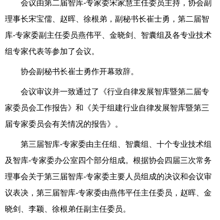
会议
由
第二届
智库
-专家委
宋家慧
主任委员
主持，
协会副
理事长宋宝儒、赵晖、徐根弟，副秘书长崔士勇，
第二届
智
库
-专家委副主任委员燕伟平、金晓剑、智囊组及各专业技术
组专家代表等参加了会议。
协会副秘书长
崔士勇
作开幕致辞
。
会议审议并一致通过了
《行业自律发展智库暨第二届专
家委员会工作报告》和
《关于组建行业自律发展智库暨第三
届专家委员会有关情况的报告》。
第三届智库
-专家委
由
主任组、智囊组、十个专业技术组
及
智库
-专家委
办公室
四
个部分组成
。
根据
协会四届三次常务
理事会关于第三届智库
-专家委主要人员组成的决议
和会议审
议表决，
第三届智库
-专家委由
燕伟平任主任委员，赵晖、金
晓剑、李颖、徐根弟任副主任委员。