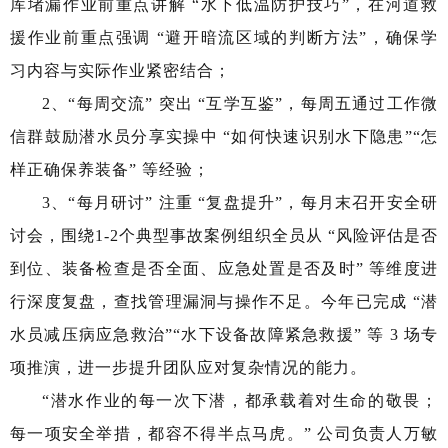
库堵漏作业前重点讲解 “水下低温防护技巧”，在河道救
援作业前重点强调 “避开暗流区域的判断方法”，确保学
习内容与实际作业紧密结合；
2、“每周交流” 突出 “互学互鉴”，每周五通过工作微
信群鼓励潜水员分享实操中 “如何快速识别水下隐患”“怎
样正确保养装备” 等经验；
3、“每月研讨” 注重 “复盘提升”，每月末召开安全研
讨会，围绕1-2个典型事故案例组织全员从 “风险评估是否
到位、装备检查是否全面、应急处置是否及时” 等维度进
行深度复盘，查找管理漏洞与操作不足。今年已完成 “潜
水员减压病应急救治”“水下设备故障紧急救援” 等 3 场专
项推演，进一步提升团队应对复杂情况的能力。
“潜水作业的每一次下潜，都承载着对生命的敬畏；
每一项安全举措，都容不得半点马虎。” 公司负责人万敏